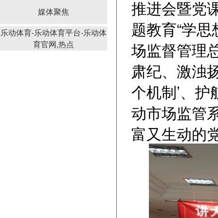
推进会暨党
媒体聚焦
题教育“学思
乐动体育-乐动体育平台-乐动体
育官网,热点
场监督管理
肃纪、激浊扬
个机制’、护
动市场监管
富又生动的