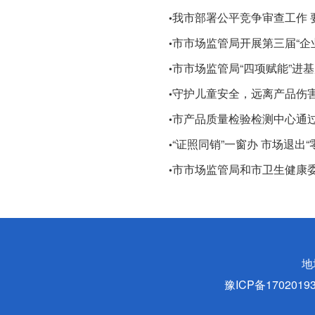
我市部署公平竞争审查工作 
•
市市场监管局开展第三届“企
•
市市场监管局“四项赋能”进
•
守护儿童安全，远离产品伤害
•
市产品质量检验检测中心通过
•
“证照同销”一窗办 市场退出“
•
市市场监管局和市卫生健康
•
地
豫ICP备170201