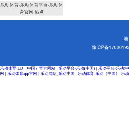
乐动体育-乐动体育平台-乐动体
育官网,热点
地
豫ICP备170201
乐动体育·LD（中国）官方网站
|
乐动平台-乐动(中国)
|
乐动平台-乐动(中
网
|
乐动体育app官网
|
乐动网站_乐动中国
|
乐动体育-乐动（中国）-乐