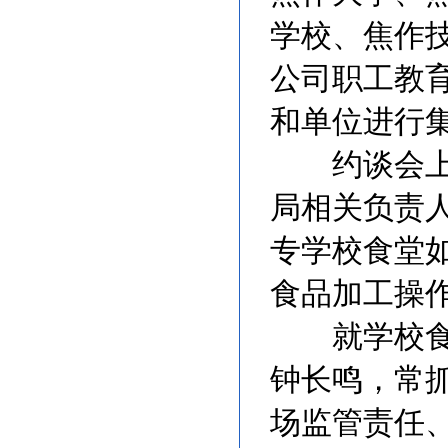
学校、焦作
公司职工教
和单位进行
约谈会上，
局相关负责
专学校食堂
食品加工操
就学校食堂
钟长鸣，常
场监管责任、