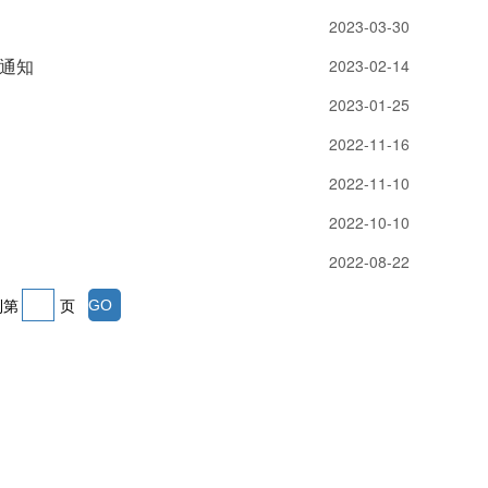
2023-03-30
的通知
2023-02-14
2023-01-25
2022-11-16
2022-11-10
2022-10-10
2022-08-22
到第
页