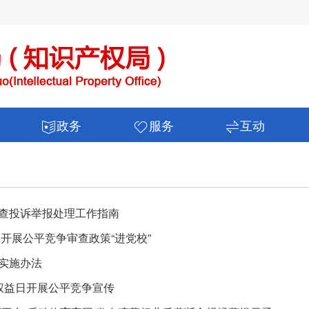
政务
服务
互动
查投诉举报处理工作指南
 开展公平竞争审查政策“进党校”
实施办法
费者权益日开展公平竞争宣传