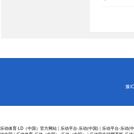
乐动体育·LD（中国）官方网站
|
乐动平台-乐动(中国)
|
乐动平台-乐动(中