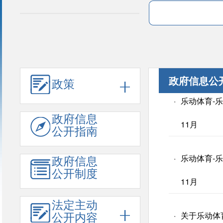
政府信息公
政策
乐动体育-
政府信息
11月
公开指南
政府信息
乐动体育-
公开制度
11月
法定主动
公开内容
关于乐动体育